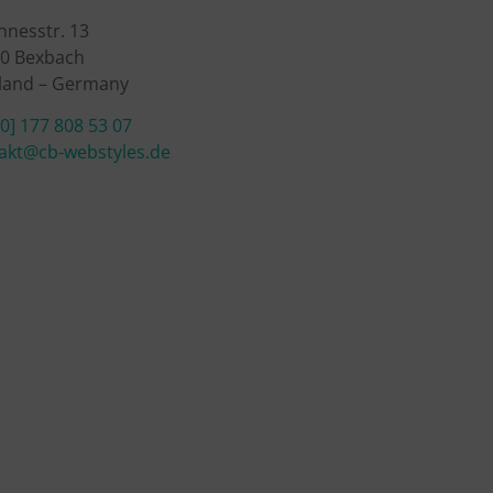
nnesstr. 13
0 Bexbach
land – Germany
[0] 177 808 53 07
akt@cb-webstyles.de