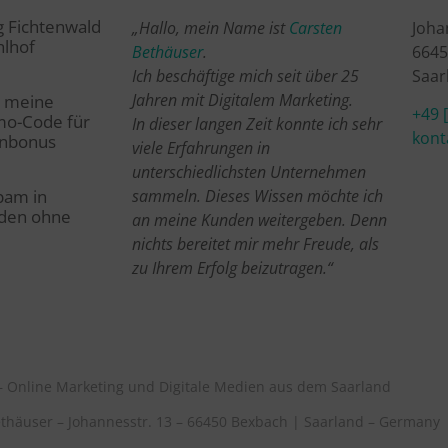
 Fichtenwald
„Hallo, mein Name ist
Carsten
Joha
hlhof
Bethäuser
.
6645
Ich beschäftige mich seit über 25
Saar
Jahren mit Digitalem Marketing.
: meine
+49 
mo-Code für
In dieser langen Zeit konnte ich sehr
kont
enbonus
viele Erfahrungen in
unterschiedlichsten Unternehmen
sammeln. Dieses Wissen möchte ich
pam in
den ohne
an meine Kunden weitergeben. Denn
nichts bereitet mir mehr Freude, als
zu Ihrem Erfolg beizutragen.“
– Online Marketing und Digitale Medien aus dem Saarland
n Bethäuser – Johannesstr. 13 – 66450 Bexbach | Saarland – Germany