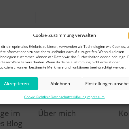
Cookie-Zustimmung verwalten
agen? Melden Sie sich!
dir ein optimales Erlebnis zu bieten, verwenden wir Technologien wie Cookies, 
äteinformationen zu speichern und/oder darauf zuzugreifen. Wenn du diesen
hnologien zustimmst, können wir Daten wie das Surfverhalten oder eindeutige I
 dieser Website verarbeiten. Wenn du deine Zustimmung nicht erteilst oder
rne auch per WhatsApp
Oder schreib
ückziehst, können bestimmte Merkmale und Funktionen beeinträchtigt werden.
 - So: 8:00 - 22:00 Uhr
kontakt@
Akzeptieren
Ablehnen
Einstellungen anseh
Cookie-Richtlinie
Datenschutzerklärung
Impressum
äge im
Über mich
Ko
s Blog